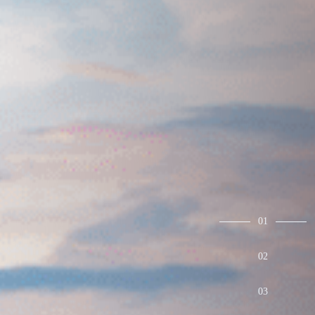
01
02
03